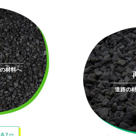
の材料へ
道路の
れる？