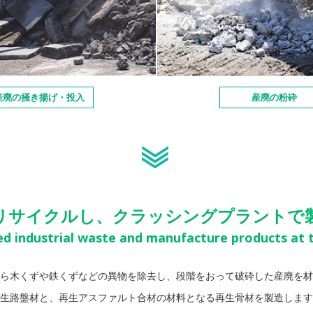
産廃の掻き揚げ・投入
産廃の粉砕
リサイクルし、
クラッシングプラントで
ed industrial waste and
manufacture products at t
ら木くずや鉄くずなどの異物を除去し、段階をおって破砕した産廃を材
生路盤材と、再生アスファルト合材の材料となる再生骨材を製造します