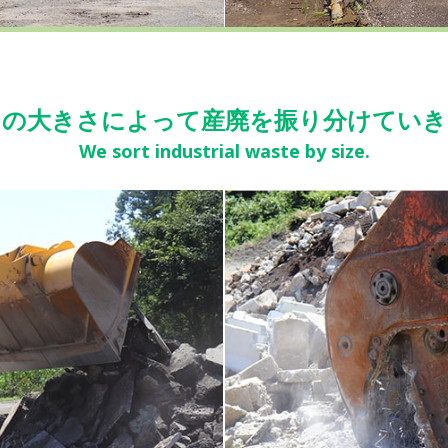
ラの大きさによって
産廃を振り分けていき
We sort industrial waste by size.