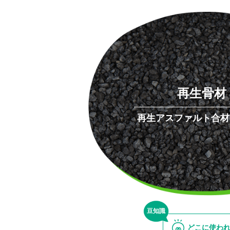
再生骨材
再生アスファルト合材
豆知識
どこに使わ