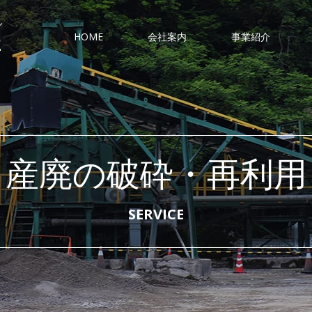
環境にやさしいアスファルト合材製造のプロフェッショナル 伊勢舗装工業株式会社
HOME
会社案内
事業紹介
産廃の破砕・再利用
SERVICE